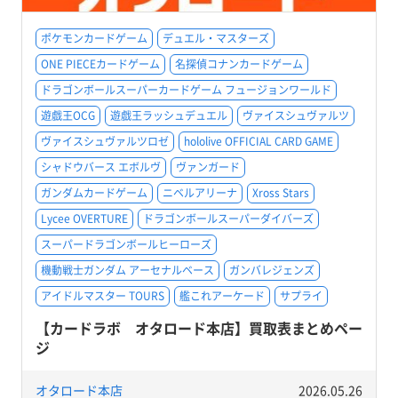
ポケモンカードゲーム
デュエル・マスターズ
ONE PIECEカードゲーム
名探偵コナンカードゲーム
ドラゴンボールスーパーカードゲーム フュージョンワールド
遊戯王OCG
遊戯王ラッシュデュエル
ヴァイスシュヴァルツ
ヴァイスシュヴァルツロゼ
hololive OFFICIAL CARD GAME
シャドウバース エボルヴ
ヴァンガード
ガンダムカードゲーム
ニベルアリーナ
Xross Stars
Lycee OVERTURE
ドラゴンボールスーパーダイバーズ
スーパードラゴンボールヒーローズ
機動戦士ガンダム アーセナルベース
ガンバレジェンズ
アイドルマスター TOURS
艦これアーケード
サプライ
【カードラボ オタロード本店】買取表まとめペー
ジ
オタロード本店
2026.05.26