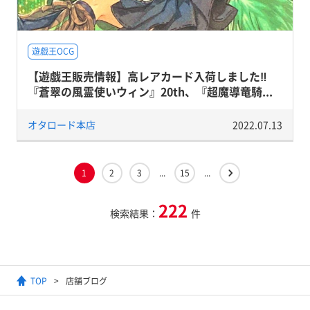
遊戯王OCG
【遊戯王販売情報】高レアカード入荷しました‼
『蒼翠の風霊使いウィン』20th、『超魔導竜騎...
オタロード本店
2022.07.13
1
2
3
...
15
...
222
検索結果：
件
TOP
店舗ブログ