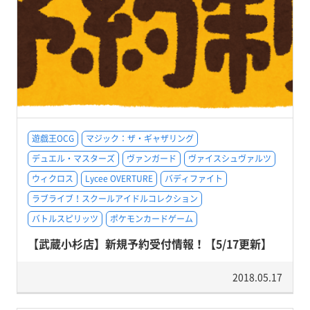
遊戯王OCG
マジック：ザ・ギャザリング
デュエル・マスターズ
ヴァンガード
ヴァイスシュヴァルツ
ウィクロス
Lycee OVERTURE
バディファイト
ラブライブ！スクールアイドルコレクション
バトルスピリッツ
ポケモンカードゲーム
【武蔵小杉店】新規予約受付情報！【5/17更新】
2018.05.17