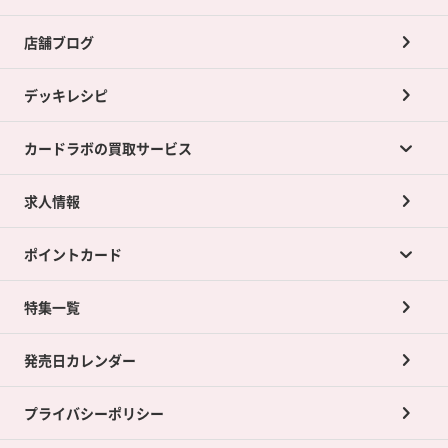
店舗ブログ
デッキレシピ
カードラボの買取サービス
求人情報
カードラボの買取サービスTOP
ポイントカード
店舗買取について
ネット買取について
特集一覧
ポイントカードTOP
買取承諾書について
発売日カレンダー
ポイント交換景品
プライバシーポリシー