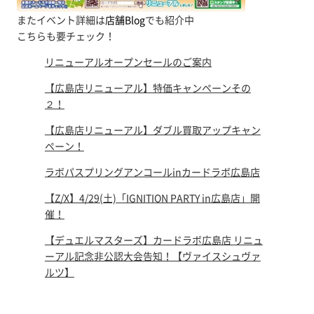
またイベント詳細は
店舗Blog
でも紹介中
こちらも要チェック！
リニューアルオープンセールのご案内
【広島店リニューアル】特価キャンペーンその
２！
【広島店リニューアル】ダブル買取アップキャン
ペーン！
ラボパスプリングアンコールinカードラボ広島店
【Z/X】4/29(土)「IGNITION PARTY in広島店」開
催！
【デュエルマスターズ】カードラボ広島店 リニュ
ーアル記念非公認大会告知！【ヴァイスシュヴァ
ルツ】