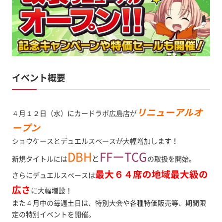
イベント概要
リニューアルオ
４月１２日（水）にカードラボ広島店が
ープン
ショウケースとデュエルスペースが大幅増加します！
DBH
FFーTCG
と
新規タイトルには
の取扱を開始。
最大６４席の地域最大級の
さらにデュエルスペースは
広さ
に大幅増設！
また４月中の毎週土日は、特別大会や各種特価販売等、期間限
定の特別イベントを開催。