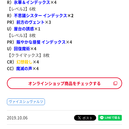
R）
氷華＆インデックス
×4
【レベル2】6枚
R）
不思議シスター インデックス
×2
PR）
前方のヴェント
×3
U）
屋台の誘惑
×1
【レベル3】8枚
PR）
賑やかな昼餐 インデックス
×4
U）
回復魔術
×4
【クライマックス】8枚
CR）
幻想殺し
×4
CC）
魔滅の声
×4
オンラインショップ商品をチェックする
ヴァイスシュヴァルツ
2019.10.06