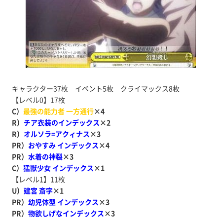
キャラクター37枚 イベント5枚 クライマックス8枚
【レベル0】17枚
C）
最強の能力者 一方通行
×4
R）
チア衣装のインデックス
×2
R）
オルソラ=アクィナス
×3
PR）
おやすみ インデックス
×4
PR）
水着の神裂
×3
C）
猛獣少女 インデックス
×1
【レベル1】11枚
U）
建宮 斎字
×1
PR）
幼児体型 インデックス
×3
PR）
物欲しげなインデックス
×3