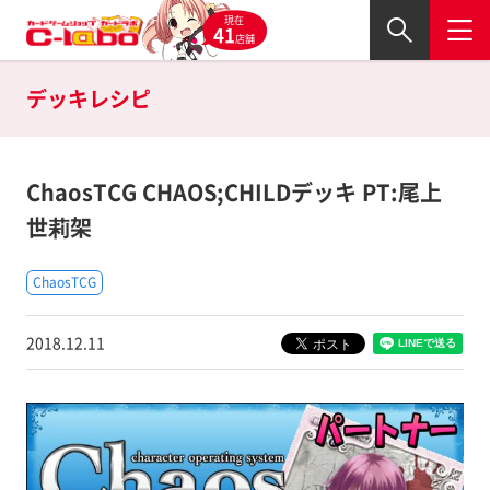
現在
41
店舗
デッキレシピ
ChaosTCG CHAOS;CHILDデッキ PT:尾上
世莉架
ChaosTCG
2018.12.11