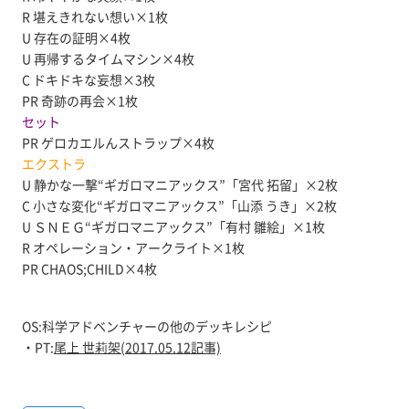
R 堪えきれない想い×1枚
U 存在の証明×4枚
U 再帰するタイムマシン×4枚
C ドキドキな妄想×3枚
PR 奇跡の再会×1枚
セット
PR ゲロカエルんストラップ×4枚
エクストラ
U 静かな一撃“ギガロマニアックス”「宮代 拓留」×2枚
C 小さな変化“ギガロマニアックス”「山添 うき」×2枚
U ＳＮＥＧ“ギガロマニアックス”「有村 雛絵」×1枚
R オペレーション・アークライト×1枚
PR CHAOS;CHILD×4枚
OS:科学アドベンチャーの他のデッキレシピ
・PT:
尾上 世莉架(2017.05.12記事)