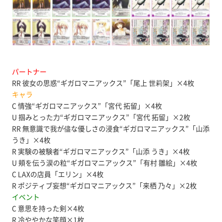
パートナー
RR 彼女の思惑“ギガロマニアックス”「尾上 世莉架」×4枚
キャラ
C 情強“ギガロマニアックス”「宮代 拓留」×4枚
U 掴みとった力“ギガロマニアックス”「宮代 拓留」×2枚
RR 無意識で我が儘な優しさの浸食“ギガロマニアックス”「山添
うき」×4枚
R 実験の被験者“ギガロマニアックス”「山添 うき」×4枚
U 頬を伝う涙の粒“ギガロマニアックス”「有村 雛絵」×4枚
C LAXの店員「エリン」×4枚
R ポジティブ妄想“ギガロマニアックス”「来栖 乃々」×2枚
イベント
C 意思を持った剣×4枚
R 冷ややかな笑顔×1枚