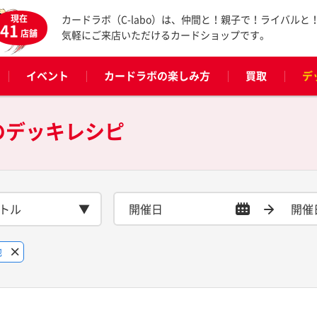
現在
カードラボ（C-labo）は、仲間と！親子で！ライバルと
41
店舗
気軽にご来店いただけるカードショップです。
イベント
カードラボの楽しみ方
買取
デ
の
デッキレシピ
トル
他