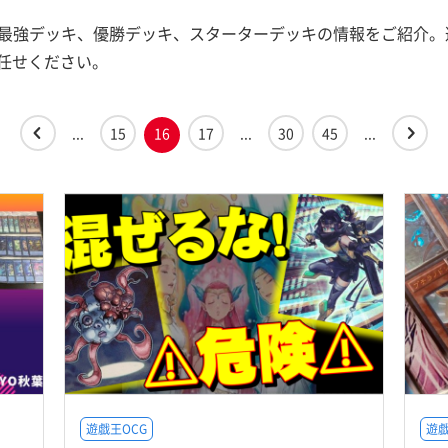
や最強デッキ、優勝デッキ、スターターデッキの情報をご紹介。
任せください。
...
15
16
17
...
30
45
...
遊戯王OCG
遊戯