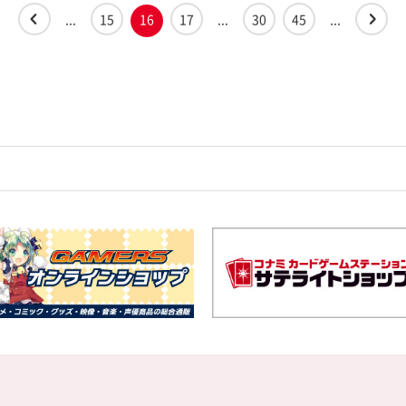
...
15
16
17
...
30
45
...