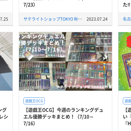
7/23）
た‼
7.25
サテライトショップTOKYO 秋葉原店
2023.07.24
名古
遊戯王OCG
遊戯
ング
【遊戯王OCG】今週のランキングデュ
【
レシ
エル優勝デッキまとめ！（7/10～
い『
7/16）
『