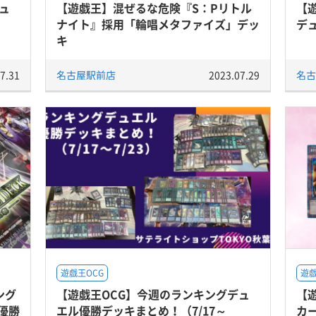
ュ
【遊戯王】混ぜるな危険『S：Pリトル
【
ナイト』採用「輪唱メタファイズ」デッ
デ
キ
7.31
名古屋駅前店
2023.07.29
名古
遊戯王OCG
遊戯
ング
【遊戯王OCG】今週のランキングデュ
【遊
優勝
エル優勝デッキまとめ！（7/17～
カ