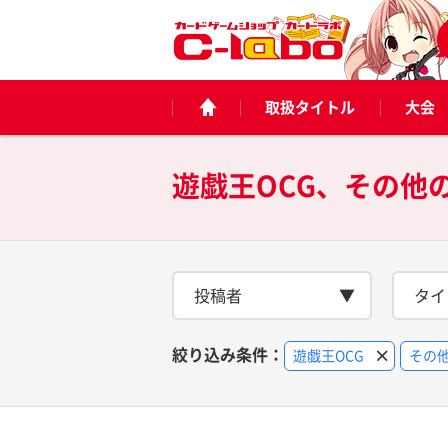
取扱タイトル
大会
遊戯王OCG、その他
投稿者
タイ
絞り込み条件：
遊戯王OCG
その