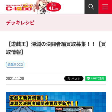
現在
41
店舗
デッキレシピ
【遊戯王】深淵の決闘者編買取募集！！【買
取情報】
遊戯王OCG
2021.11.20