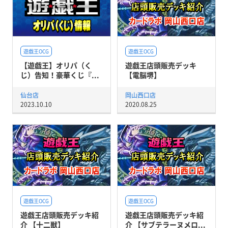
遊戯王OCG
遊戯王OCG
【遊戯王】オリパ（く
遊戯王店頭販売デッキ
じ）告知！豪華くじ『...
【電脳堺】
仙台店
岡山西口店
2023.10.10
2020.08.25
遊戯王OCG
遊戯王OCG
遊戯王店頭販売デッキ紹
遊戯王店頭販売デッキ紹
介 【十二獣】
介 【サブテラーヌメロ...