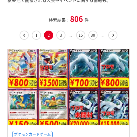
駅9F店で開催される大会やイベントに関する情報も。
806
検索結果：
件
1
2
3
...
15
30
...
ポケモンカードゲーム