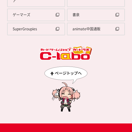
ア
ゲーマーズ
書泉
SuperGroupies
animate中国通販