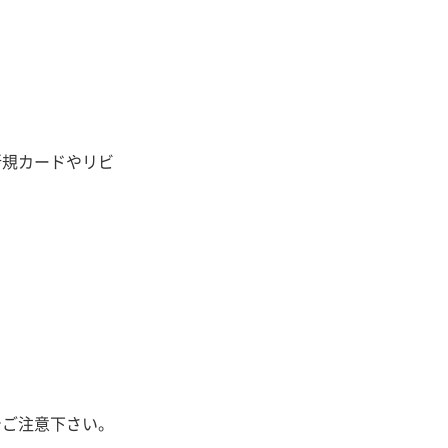
新規カードやリビ
！
でご注意下さい。