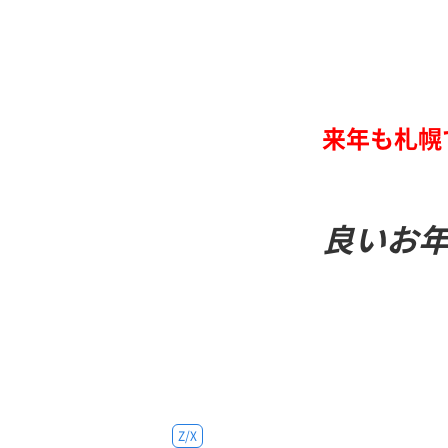
来年も札幌
良いお
Z/X