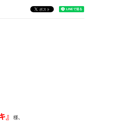
キ』
様、