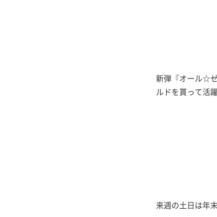
新弾『オール☆
ルドを貰って活
来週の土日は年