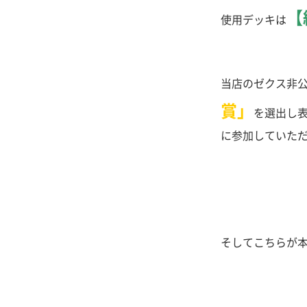
【
使用デッキは
当店のゼクス非
賞」
を選出し
に参加していた
そしてこちらが