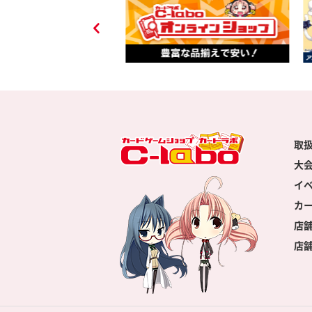
取
大
イ
カ
店
店