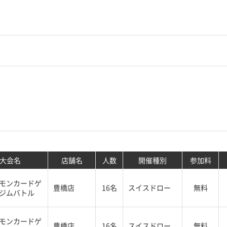
大会名
店舗名
人数
開催種別
参加料
モンカードゲ
豊橋店
16名
スイスドロー
無料
ジムバトル
モンカードゲ
豊橋店
16名
スイスドロー
無料