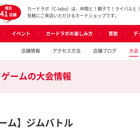
現在
カードラボ（C-labo）は、仲間と！親子で！ライバルと
41
店舗
気軽にご来店いただけるカードショップです。
イベント
カードラボの楽しみ方
買取
デ
店舗情報
アクセス方法
店舗ブログ
大会
ドゲームの
大会情報
ーム】ジムバトル