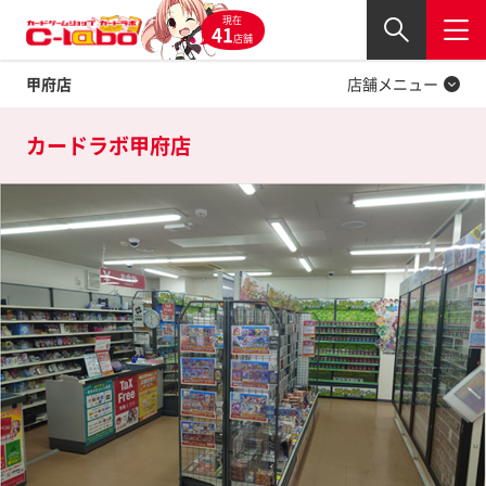
現在
Twitter
41
閉じる
店舗
甲府店
店舗メニュー
カードラボ
甲府店