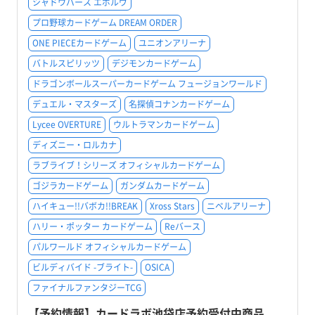
シャドウバース エボルヴ
プロ野球カードゲーム DREAM ORDER
ONE PIECEカードゲーム
ユニオンアリーナ
バトルスピリッツ
デジモンカードゲーム
ドラゴンボールスーパーカードゲーム フュージョンワールド
デュエル・マスターズ
名探偵コナンカードゲーム
Lycee OVERTURE
ウルトラマンカードゲーム
ディズニー・ロルカナ
ラブライブ！シリーズ オフィシャルカードゲーム
ゴジラカードゲーム
ガンダムカードゲーム
ハイキュー!!バボカ!!BREAK
Xross Stars
ニベルアリーナ
ハリー・ポッター カードゲーム
Reバース
パルワールド オフィシャルカードゲーム
ビルディバイド -ブライト-
OSICA
ファイナルファンタジーTCG
【予約情報】カードラボ池袋店予約受付中商品