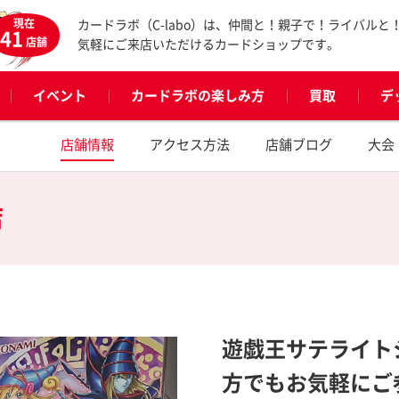
現在
カードラボ（C-labo）は、仲間と！親子で！ライバルと
41
店舗
気軽にご来店いただけるカードショップです。
イベント
カードラボの楽しみ方
買取
デ
店舗情報
アクセス方法
店舗ブログ
大会
店
遊戯王サテライト
方でもお気軽にご