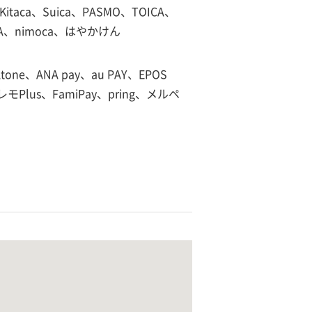
Kitaca、Suica、PASMO、TOICA、
CA、nimoca、はやかけん
tone、ANA pay、au PAY、EPOS
モPlus、FamiPay、pring、メルペ