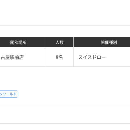
開催場所
人数
開催種別
名古屋駅前店
8名
スイスドロー
ンワールド