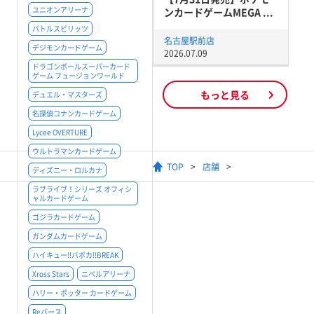
ユニオンアリーナ
ンカードゲームMEGA ...
バトルスピリッツ
名古屋駅前店
デジモンカードゲーム
2026.07.09
ドラゴンボールスーパーカード
ゲーム フュージョンワールド
もっと見る
デュエル・マスターズ
名探偵コナンカードゲーム
Lycee OVERTURE
ウルトラマンカードゲーム
TOP
店舗
ディズニー・ロルカナ
ラブライブ！シリーズ オフィシ
ャルカードゲーム
ゴジラカードゲーム
ガンダムカードゲーム
ハイキュー!!バボカ!!BREAK
Xross Stars
ニベルアリーナ
ハリー・ポッター カードゲーム
Reバース