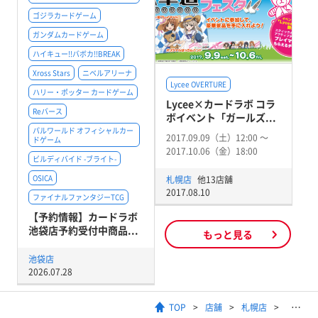
ゴジラカードゲーム
ガンダムカードゲーム
ハイキュー!!バボカ!!BREAK
Xross Stars
ニベルアリーナ
Lycee OVERTURE
ハリー・ポッター カードゲーム
Lycee×カードラボ コラ
Reバース
ボイベント「ガールズ...
パルワールド オフィシャルカー
2017.09.09（土）12:00 〜
ドゲーム
2017.10.06（金）18:00
ビルディバイド -ブライト-
OSICA
札幌店
他13店舗
2017.08.10
ファイナルファンタジーTCG
【予約情報】カードラボ
池袋店予約受付中商品...
もっと見る
池袋店
2026.07.28
TOP
店舗
札幌店