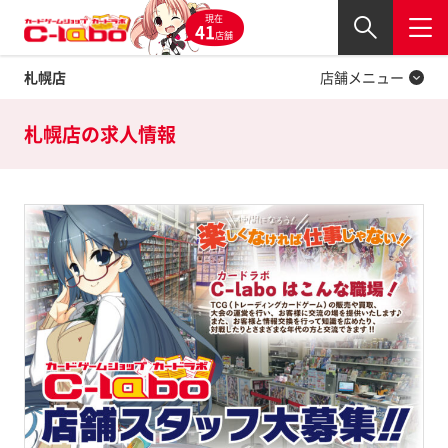
現在
Twitter
41
閉じる
店舗
札幌店
店舗メニュー
札幌店の
求人情報