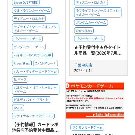
Lycee OVERTURE
ディズニー・ロルカナ
ウルトラマンカードゲーム
ラブライブ！シリーズ オフィシ
ャルカードゲーム
ディズニー・ロルカナ
ガンダムカードゲーム
ラブライブ！シリーズ オフィシ
ャルカードゲーム
Xross Stars
ゴジラカードゲーム
ゴジラカードゲーム
★予約受付中★各タイト
ガンダムカードゲーム
ル商品一覧(2026年7月...
ハイキュー!!バボカ!!BREAK
Xross Stars
ニベルアリーナ
千葉中央店
2026.07.14
ハリー・ポッター カードゲーム
Reバース
パルワールド オフィシャルカー
ドゲーム
ビルディバイド -ブライト-
OSICA
ファイナルファンタジーTCG
【予約情報】カードラボ
ポケモンカードゲーム
池袋店予約受付中商品...