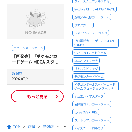
ヴァイスシュヴァルツロゼ
hololive OFFICIAL CARD GAME
五等分の花嫁カードゲーム
ヴァンガード
シャドウバース エボルヴ
プロ野球カードゲーム DREAM
ORDER
ポケモンカードゲーム
ONE PIECEカードゲーム
【再発売】『ポケモンカ
ユニオンアリーナ
ードゲーム MEGA スタ...
バトルスピリッツ
新潟店
デジモンカードゲーム
2026.07.21
ドラゴンボールスーパーカード
ゲーム フュージョンワールド
もっと見る
デュエル・マスターズ
名探偵コナンカードゲーム
Lycee OVERTURE
ウルトラマンカードゲーム
TOP
店舗
新潟店
【ヴァンガード】ショップファイ
ディズニー・ロルカナ