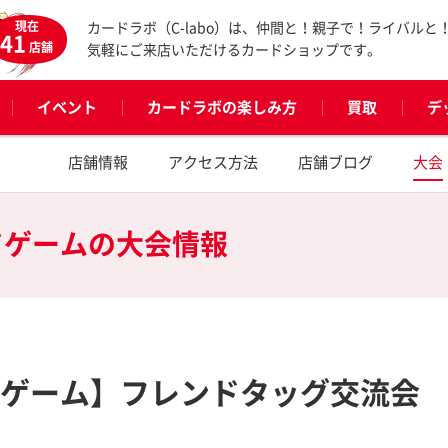
現在
カードラボ（C-labo）は、仲間と！親子で！ライバルと
41
店舗
気軽にご来店いただけるカードショップです。
イベント
カードラボの楽しみ方
買取
デ
店舗情報
アクセス方法
店舗ブログ
大会
ドゲームの
大会情報
カードゲーム】フレンドタッグ交流会