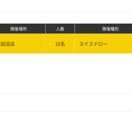
開催場所
人数
開催種別
津田沼店
16名
スイスドロー