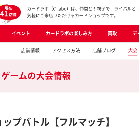
現在
カードラボ（C-labo）は、仲間と！親子で！ライバルと
41
店舗
気軽にご来店いただけるカードショップです。
イベント
カードラボの楽しみ方
買取
デ
店舗情報
アクセス方法
店舗ブログ
大会
ドゲームの
大会情報
s】ショップバトル【フルマッチ】