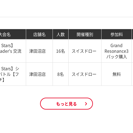
大会名
店舗名
人数
開催種別
参加料
 Stars】
Grand
ader's 交流
津田沼店
16名
スイスドロー
Resonance3
パック購入
s Stars】シ
バトル【フ
津田沼店
8名
スイスドロー
無料
チ】
もっと見る