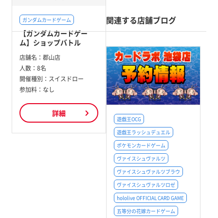
関連する店舗ブログ
ガンダムカードゲーム
【ガンダムカードゲー
ム】ショップバトル
店舗名：
郡山店
人数：
8名
開催種別：
スイスドロー
参加料：
なし
詳細
遊戯王OCG
遊戯王ラッシュデュエル
ポケモンカードゲーム
ヴァイスシュヴァルツ
ヴァイスシュヴァルツブラウ
ヴァイスシュヴァルツロゼ
hololive OFFICIAL CARD GAME
五等分の花嫁カードゲーム