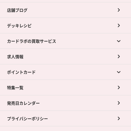
店舗ブログ
デッキレシピ
カードラボの買取サービス
求人情報
カードラボの買取サービスTOP
ポイントカード
店舗買取について
ネット買取について
特集一覧
ポイントカードTOP
買取承諾書について
発売日カレンダー
ポイント交換景品
プライバシーポリシー