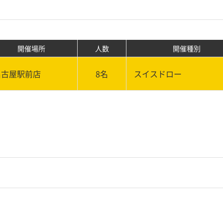
開催場所
人数
開催種別
名古屋駅前店
8名
スイスドロー