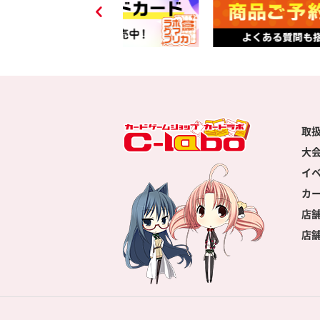
取
大
イ
カ
店
店