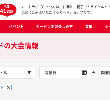
現在
カードラボ（C-labo）は、仲間と！親子で！ライバルと
41
店舗
気軽にご来店いただけるカードショップです。
イベント
カードラボの楽しみ方
買取
デ
ドの
大会情報
トル
ード