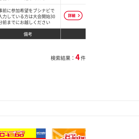
事前に参加希望をブシナビで
詳細
入力している方は大会開始30
分前までにお越しください
備考
4
検索結果：
件