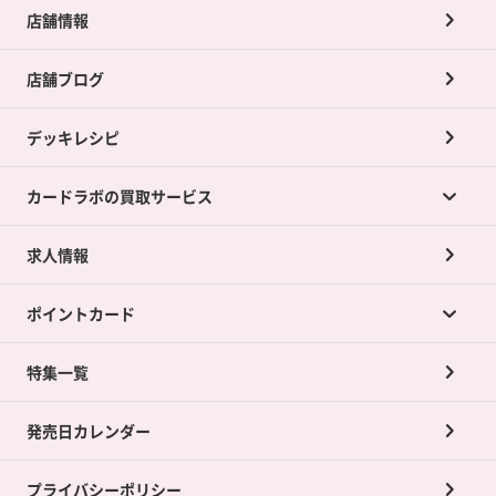
店舗情報
店舗ブログ
デッキレシピ
カードラボの買取サービス
求人情報
カードラボの買取サービスTOP
ポイントカード
店舗買取について
ネット買取について
特集一覧
ポイントカードTOP
買取承諾書について
発売日カレンダー
ポイント交換景品
プライバシーポリシー