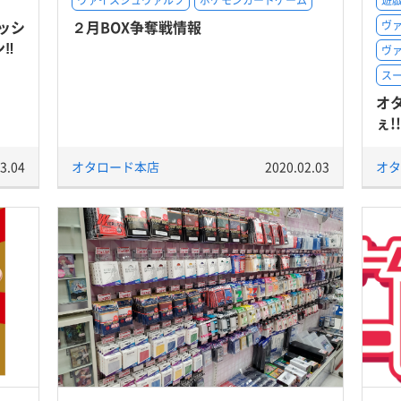
ヴァイスシュヴァルツ
ポケモンカードゲーム
遊戯
ッシ
２月BOX争奪戦情報
ヴ
ン‼
ヴ
ス
オ
ぇ!
3.04
オタロード本店
2020.02.03
オタ