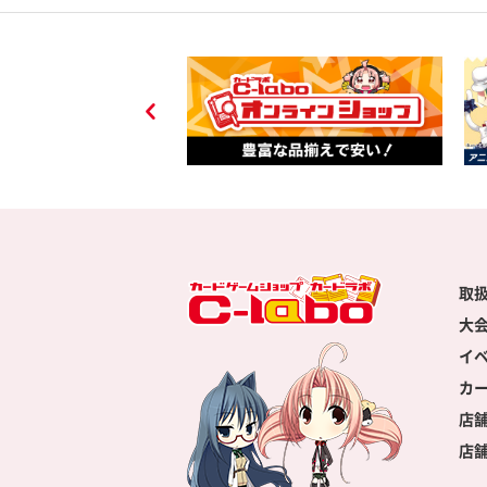
取
大
イ
カ
店
店