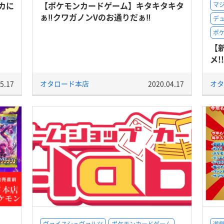
カに
【ポケモンカードゲーム】キタキタキタ
マ
ぁ‼クワガノンVのお通りだぁ‼
デ
ポ
【
メ
5.17
オタロード本店
2020.04.17
オタ