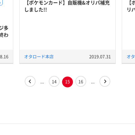
【ポケモンカード】自販機&オリパ補充
【
ム
しました!!
リパ
ジ多
終わ
8.16
オタロード本店
2019.07.31
オタ
...
14
15
16
...