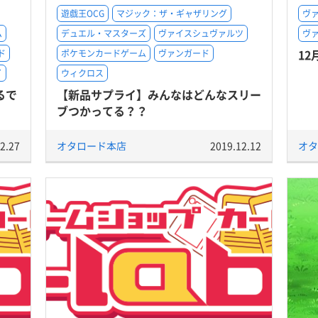
遊戯王OCG
マジック：ザ・ギャザリング
ヴ
ム
デュエル・マスターズ
ヴァイスシュヴァルツ
ヴ
12
ド
ポケモンカードゲーム
ヴァンガード
イ
ウィクロス
るで
【新品サプライ】みんなはどんなスリー
ブつかってる？？
2.27
オタロード本店
2019.12.12
オタ