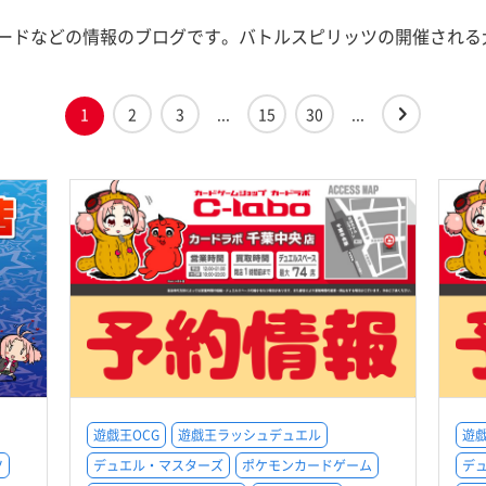
ードなどの情報のブログです。バトルスピリッツの開催される
1
2
3
...
15
30
...
遊戯王OCG
遊戯王ラッシュデュエル
遊戯
ツ
デュエル・マスターズ
ポケモンカードゲーム
デ