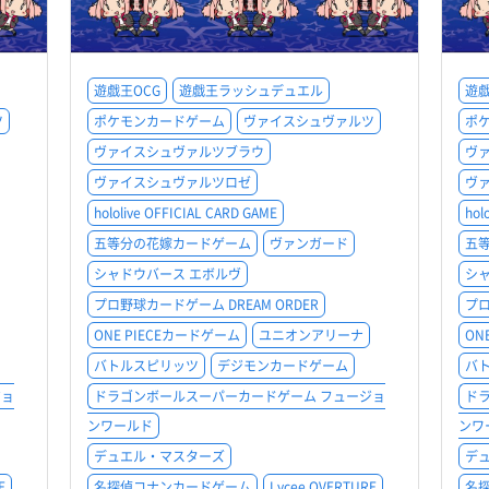
遊戯王OCG
遊戯王ラッシュデュエル
遊戯
ツ
ポケモンカードゲーム
ヴァイスシュヴァルツ
ポ
ヴァイスシュヴァルツブラウ
ヴ
ヴァイスシュヴァルツロゼ
ヴ
hololive OFFICIAL CARD GAME
hol
五等分の花嫁カードゲーム
ヴァンガード
五
シャドウバース エボルヴ
シ
プロ野球カードゲーム DREAM ORDER
プロ
ONE PIECEカードゲーム
ユニオンアリーナ
ON
バトルスピリッツ
デジモンカードゲーム
バ
ジョ
ドラゴンボールスーパーカードゲーム フュージョ
ド
ンワールド
ンワ
デュエル・マスターズ
デ
E
名探偵コナンカードゲーム
Lycee OVERTURE
名