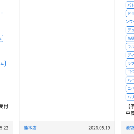
バ
ジョ
ド
ンワ
デ
E
名
ウ
デ
ーム
ラ
ゴ
ハイ
ニ
ハ
受付
【
中商
5.22
熊本店
2026.05.19
池袋