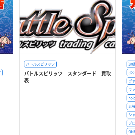
バトルスピリッツ
遊戯
バトルスピリッツ スタンダード 買取
ツ
ポ
表
ヴ
ヴ
hol
五
シ
プロ
ON