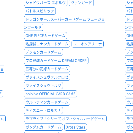
シャドウバース エボルヴ
ヴァンガード
シ
バトルスピリッツ
バ
ドラゴンボールスーパーカードゲーム フュージョ
ド
ンワールド
ンワ
ONE PIECEカードゲーム
ON
名探偵コナンカードゲーム
ユニオンアリーナ
名
デジモンカードゲーム
デ
プロ野球カードゲーム DREAM ORDER
プロ
五等分の花嫁カードゲーム
五
ジョ
ヴァイスシュヴァルツロゼ
ヴ
ヴァイスシュヴァルツ
ヴ
E
hololive OFFICIAL CARD GAME
hol
ウルトラマンカードゲーム
ウ
ディズニー・ロルカナ
デ
ーム
ラブライブ！シリーズ オフィシャルカードゲーム
ラ
ガンダムカードゲーム
Xross Stars
ガ