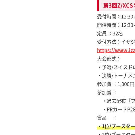
第3回Z/XC
受付時間：12:30～
開催時間：12:30～
定員 ：32名
受付方法：イザ
https://www.iza
大会形式：
・予選/スイスド
・決勝/トーナメ
参加費 ：1,000円
参加賞 ：
・過去配布「プロ
・PRカードP2
賞品 ：
・1位/ブースタ
・2位/ブースタ