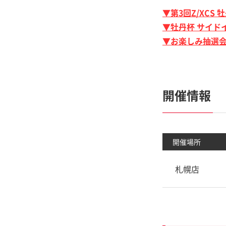
▼第3回Z/XCS 
▼牡丹杯 サイド
▼お楽しみ抽選
開催情報
開催場所
札幌店