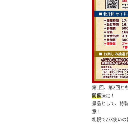
第1回、第2回と
開催
決定！
景品として、特製
意！
札幌でZ/X使い