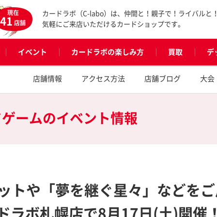
現在
カードラボ（C-labo）は、仲間と！親子で！ライバルと
41
店舗
気軽にご来店いただけるカードショップです。
イベント
カードラボの楽しみ方
買取
デ
店舗情報
アクセス方法
店舗ブログ
大会
ドゲームの
イベント情報
ットや「夢を継ぐ星々」などをご
ードラボ札幌店で8月17日(土)開催