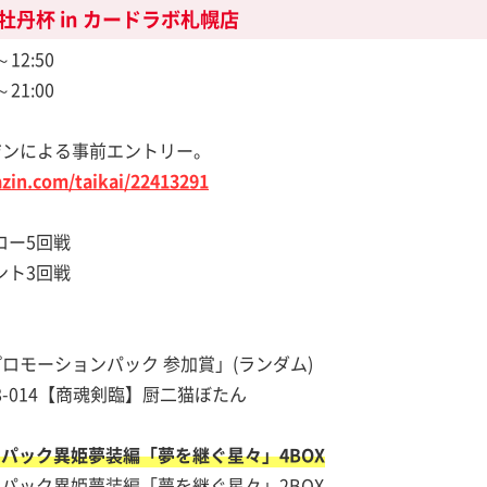
S 牡丹杯 in カードラボ札幌店
12:50
21:00
ジンによる事前エントリー。
zin.com/taikai/22413291
ロー5回戦
ント3回戦
モーションパック 参加賞」(ランダム)
8-014【商魂剣臨】厨二猫ぼたん
ーパック異姫夢装編「夢を継ぐ星々」4BOX
ーパック異姫夢装編「夢を継ぐ星々」2BOX