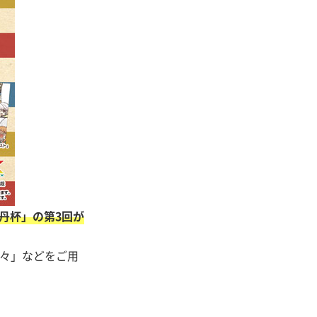
牡丹杯」の第3回が
星々」などをご用