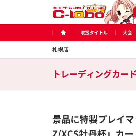
取扱タイトル
大会
札幌店
トレーディングカー
景品に特製プレイマ
Z/XCS牡丹杯」カ