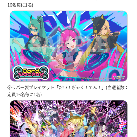
16名毎に1名)
②ラバー製プレイマット「だい！ぎゃく！てん！」(当選者数：
定員16名毎に1名)