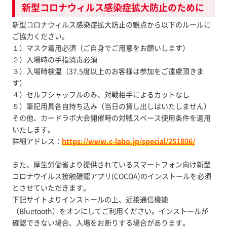
新型コロナウィルス感染症拡大防止のために
新型コロナウィルス感染症拡大防止の観点から以下のルールに
ご協力ください。
１）マスク着用必須（ご自身でご用意をお願いします）
２）入場時の手指消毒必須
３）入場時検温（37.5度以上のお客様は参加をご遠慮頂きま
す）
４）セルフシャッフルのみ、対戦相手によるカットなし
５）筆記用具各自持ち込み（当日の貸し出しはいたしません）
その他、カードラボ大会開催時の対戦スペース使用条件を適用
いたします。
詳細アドレス：
https://www.c-labo.jp/special/251806/
また、厚生労働省より提供されているスマートフォン向け新型
コロナウイルス接触確認アプリ(COCOA)のインストールを必須
とさせていただきます。
下記サイトよりインストールの上、近接通信機能
（Bluetooth）をオンにしてご利用ください。インストールが
確認できない場合、入場をお断りする場合があります。