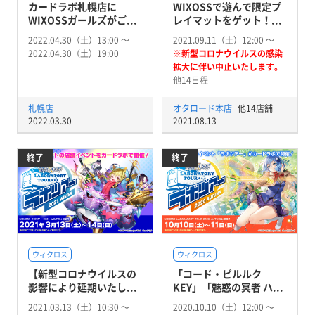
カードラボ札幌店に
WIXOSSで遊んで限定プ
WIXOSSガールズがご...
レイマットをゲット！...
2022.04.30（土）13:00 〜
2021.09.11（土）12:00 〜
2022.04.30（土）19:00
※新型コロナウイルスの感染
拡大に伴い中止いたします。
他14日程
札幌店
オタロード本店
他14店舗
2022.03.30
2021.08.13
終了
終了
ウィクロス
ウィクロス
【新型コロナウイルスの
「コード・ピルルク
影響により延期いたし...
KEY」「魅惑の冥者 ハ...
2021.03.13（土）10:30 〜
2020.10.10（土）12:00 〜