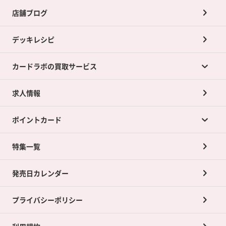
店舗ブログ
デッキレシピ
カードラボの買取サービス
求人情報
カードラボの買取サービスTOP
ポイントカード
店舗買取について
ネット買取について
特集一覧
ポイントカードTOP
買取承諾書について
発売日カレンダー
ポイント交換景品
プライバシーポリシー