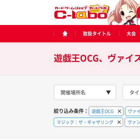
取扱タイトル
大会
開催場所名
タイ
絞り込み条件：
遊戯王OCG
ヴァ
マジック：ザ・ギャザリング
ヴァ