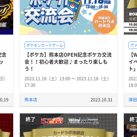
ポケモンカードゲーム
ヴ
記念
【ポケカ】熊本店OPEN記念ポケカ交流
【
ッ
会！！初心者大歓迎♪まったり楽しも
イ
う！
ト」
（日）
2023.11.18（土）13:00 〜 2023.11.18（土）
202
17:30
18:
0.19
熊本店
2023.10.31
津田
終了
終