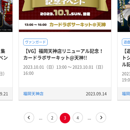
ヴァンガード
遊戯
ト集
【VG】福岡天神店リニューアル記念！
【遊
ベン
カードラボサーキット@天神!!
ト
ル
2023.10.01（日）13:00 〜 2023.10.01（日）
16:00
（日）
202
19:
9.21
福岡天神店
2023.09.14
福岡
...
2
3
4
...