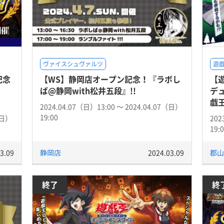
ヴァイスシュヴァルツ
遊戯
記念
【WS】静岡店オープン記念！『ラボし
【遊
ば@静岡with松井五段』!!
デ
戯
2024.04.07（日）13:00 〜 2024.04.07（日）
19:00
（日）
202
19:
3.09
静岡店
2024.03.09
郡山
終了
終