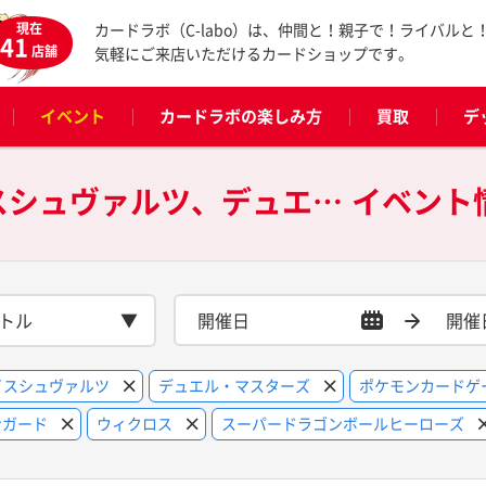
現在
カードラボ（C-labo）は、仲間と！親子で！ライバルと
41
店舗
気軽にご来店いただけるカードショップです。
イベント
カードラボの楽しみ方
買取
デ
遊戯王OCG、ヴァイスシュヴァルツ、デュエル・マスターズ、ポケモンカードゲーム、マジック：ザ・ギャザリング、ヴァンガード、ウィクロス、スーパードラゴンボールヒーローズの
イベント
トル
イスシュヴァルツ
デュエル・マスターズ
ポケモンカードゲ
ンガード
ウィクロス
スーパードラゴンボールヒーローズ