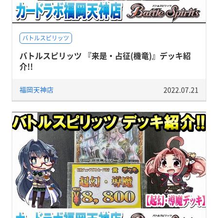
バトルスピリッツ
バトルスピリッツ 『来是・占征(機竜)』デッキ紹
介!!
福岡天神店
2022.07.21