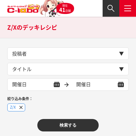
現在
41
店舗
Z/Xの
デッキレシピ
投稿者
タイトル
絞り込み条件：
Z/X
検索する