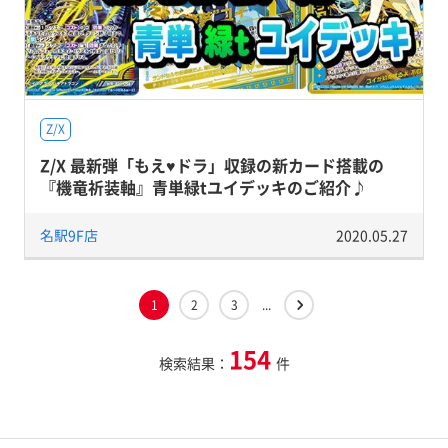
Z/X
Z/X 最新弾「もえ♥ドラ」収録の新カード搭載の
『機竜祈装軸』青単緑tユイデッキのご紹介♪
名駅9F店
2020.05.27
1
2
3
...
154
検索結果：
件