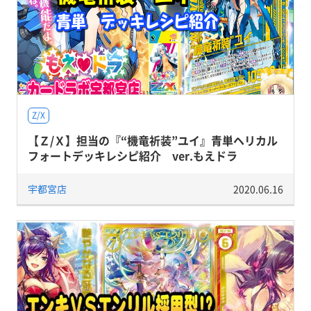
Z/X
【Ｚ/Ｘ】担当の『“機竜祈装”ユイ』青単ヘリカル
フォートデッキレシピ紹介 ver.もえドラ
宇都宮店
2020.06.16