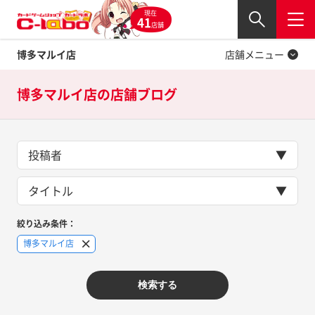
現在
Twitter
41
閉じる
店舗
博多マルイ店
店舗メニュー
博多マルイ店の
店舗ブログ
投稿者
タイトル
絞り込み条件：
博多マルイ店
検索する