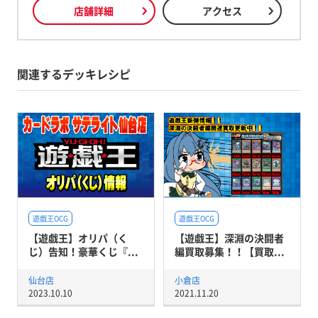
店舗詳細
アクセス
関連するデッキレシピ
遊戯王OCG
遊戯王OCG
【遊戯王】オリパ（く
【遊戯王】深淵の決闘者
じ）告知！豪華くじ『...
編買取募集！！【買取...
仙台店
小倉店
2023.10.10
2021.11.20