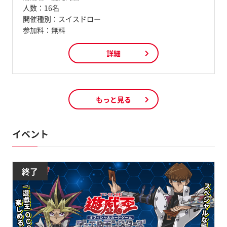
人数：
16名
開催種別：
スイスドロー
参加料：
無料
詳細
もっと見る
イベント
終了