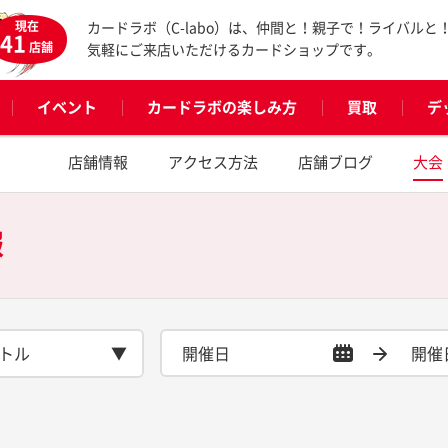
現在
カードラボ（C-labo）は、仲間と！親子で！ライバルと
41
店舗
気軽にご来店いただけるカードショップです。
イベント
カードラボの楽しみ方
買取
デ
店舗情報
アクセス方法
店舗ブログ
大会
報
トル