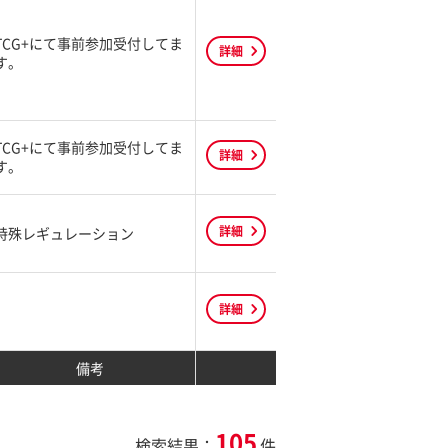
TCG+にて事前参加受付してま
詳細
す。
TCG+にて事前参加受付してま
詳細
す。
詳細
特殊レギュレーション
詳細
備考
105
検索結果：
件