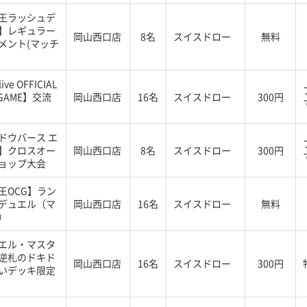
王ラッシュデ
】レギュラー
岡山西口店
8名
スイスドロー
無料
メント(マッチ
ive OFFICIAL
 GAME】交流
岡山西口店
16名
スイスドロー
300円
ドウバース エ
】クロスオー
岡山西口店
8名
スイスドロー
300円
ョップ大会
王OCG】ラン
デュエル（マ
岡山西口店
16名
スイスドロー
無料
）
エル・マスタ
逆札のドキド
岡山西口店
16名
スイスドロー
300円
いデッキ限定