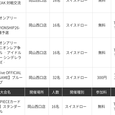
岡山西口店
16名
スイスドロー
無料
REAK 対戦交流
オンアリー
岡山西口店
16名
スイスドロー
無料
IONSHIP26-
店舗予選
オンアリー
ニオンレア争
ル ‐アイドル
岡山西口店
16名
スイスドロー
無料
ー シンデレラ
ズ‐
ive OFFICIAL
 GAME】ブルー
岡山西口店
32名
スイスドロー
300円
プ
大会名
開催場所
人数
開催種別
参加料
 PIECEカード
】スタンダー
岡山西口店
16名
スイスドロー
無料
ル