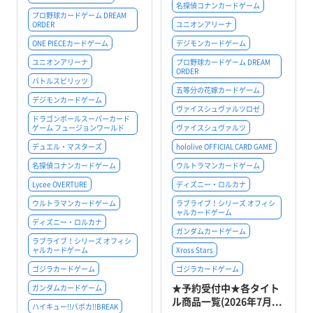
名探偵コナンカードゲーム
プロ野球カードゲーム DREAM
ORDER
ユニオンアリーナ
ONE PIECEカードゲーム
デジモンカードゲーム
ユニオンアリーナ
プロ野球カードゲーム DREAM
ORDER
バトルスピリッツ
五等分の花嫁カードゲーム
デジモンカードゲーム
ヴァイスシュヴァルツロゼ
ドラゴンボールスーパーカード
ゲーム フュージョンワールド
ヴァイスシュヴァルツ
デュエル・マスターズ
hololive OFFICIAL CARD GAME
名探偵コナンカードゲーム
ウルトラマンカードゲーム
Lycee OVERTURE
ディズニー・ロルカナ
ウルトラマンカードゲーム
ラブライブ！シリーズ オフィシ
ャルカードゲーム
ディズニー・ロルカナ
ガンダムカードゲーム
ラブライブ！シリーズ オフィシ
ャルカードゲーム
Xross Stars
ゴジラカードゲーム
ゴジラカードゲーム
★予約受付中★各タイト
ガンダムカードゲーム
ル商品一覧(2026年7月...
ハイキュー!!バボカ!!BREAK