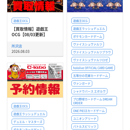
遊戯王OCG
遊戯王OCG
【買取情報】遊戯王
遊戯王ラッシュデュエル
OCG【08/03更新】
ポケモンカードゲーム
ヴァイスシュヴァルツ
所沢店
2026.08.03
ヴァイスシュヴァルツブラウ
ヴァイスシュヴァルツロゼ
hololive OFFICIAL CARD GAME
五等分の花嫁カードゲーム
ヴァンガード
シャドウバース エボルヴ
プロ野球カードゲーム DREAM
ORDER
遊戯王OCG
ONE PIECEカードゲーム
遊戯王ラッシュデュエル
ユニオンアリーナ
デュエル・マスターズ
バトルスピリッツ
ポケモンカードゲーム