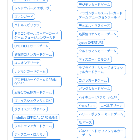
デジモンカードゲーム
シャドウバース エボルヴ
ドラゴンボールスーパーカード
ヴァンガード
ゲーム フュージョンワールド
バトルスピリッツ
デュエル・マスターズ
ドラゴンボールスーパーカード
名探偵コナンカードゲーム
ゲーム フュージョンワールド
Lycee OVERTURE
ONE PIECEカードゲーム
ウルトラマンカードゲーム
名探偵コナンカードゲーム
ディズニー・ロルカナ
ユニオンアリーナ
ラブライブ！シリーズ オフィシ
デジモンカードゲーム
ャルカードゲーム
プロ野球カードゲーム DREAM
ゴジラカードゲーム
ORDER
ガンダムカードゲーム
五等分の花嫁カードゲーム
ハイキュー!!バボカ!!BREAK
ヴァイスシュヴァルツロゼ
Xross Stars
ニベルアリーナ
ヴァイスシュヴァルツ
ハリー・ポッター カードゲーム
hololive OFFICIAL CARD GAME
Reバース
ウルトラマンカードゲーム
パルワールド オフィシャルカー
ディズニー・ロルカナ
ドゲーム