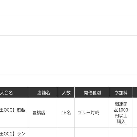
大会名
店舗名
人数
開催種別
参加料
関連商
王OCG】遊戯
品1000
豊橋店
16名
フリー対戦
円以上
購入
王OCG】ラン