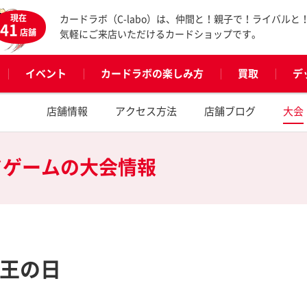
現在
カードラボ（C-labo）は、仲間と！親子で！ライバルと
41
店舗
気軽にご来店いただけるカードショップです。
イベント
カードラボの楽しみ方
買取
デ
店舗情報
アクセス方法
店舗ブログ
大会
ドゲームの
大会情報
戯王の日