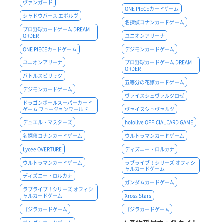
ヴァンガード
ONE PIECEカードゲーム
シャドウバース エボルヴ
名探偵コナンカードゲーム
プロ野球カードゲーム DREAM
ORDER
ユニオンアリーナ
ONE PIECEカードゲーム
デジモンカードゲーム
ユニオンアリーナ
プロ野球カードゲーム DREAM
ORDER
バトルスピリッツ
五等分の花嫁カードゲーム
デジモンカードゲーム
ヴァイスシュヴァルツロゼ
ドラゴンボールスーパーカード
ゲーム フュージョンワールド
ヴァイスシュヴァルツ
デュエル・マスターズ
hololive OFFICIAL CARD GAME
名探偵コナンカードゲーム
ウルトラマンカードゲーム
Lycee OVERTURE
ディズニー・ロルカナ
ウルトラマンカードゲーム
ラブライブ！シリーズ オフィシ
ャルカードゲーム
ディズニー・ロルカナ
ガンダムカードゲーム
ラブライブ！シリーズ オフィシ
ャルカードゲーム
Xross Stars
ゴジラカードゲーム
ゴジラカードゲーム