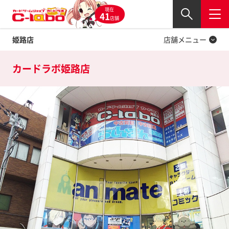
現在
Twitter
41
閉じる
店舗
姫路店
店舗メニュー
カードラボ
姫路店