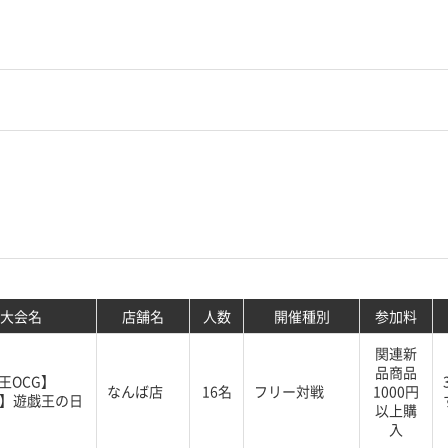
大会名
店舗名
人数
開催種別
参加料
関連新
品商品
王OCG】
なんば店
16名
フリー対戦
1000円
G】遊戯王の日
以上購
入