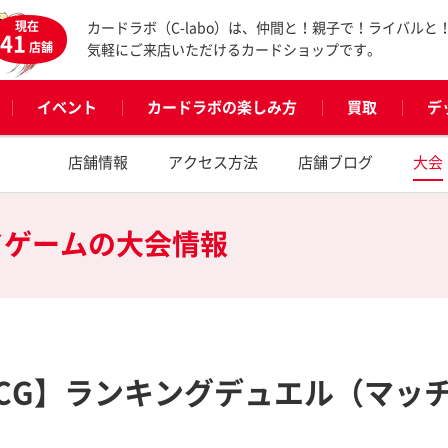
現在
カードラボ（C-labo）は、仲間と！親子で！ライバルと
41
店舗
気軽にご来店いただけるカードショップです。
イベント
カードラボの楽しみ方
買取
デ
店舗情報
アクセス方法
店舗ブログ
大会
ドゲームの
大会情報
OCG】ランキングデュエル（マッ