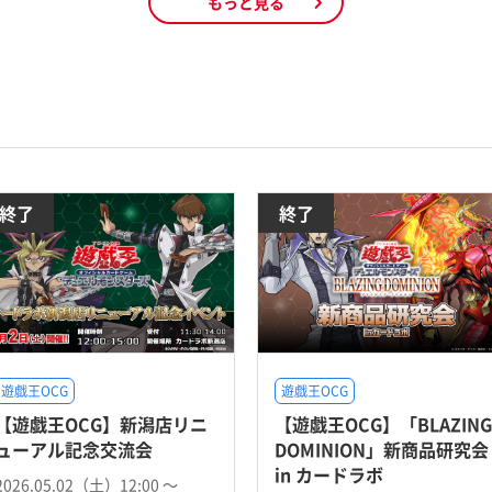
もっと見る
終了
終了
遊戯王OCG
遊戯王OCG
【遊戯王OCG】新潟店リニ
【遊戯王OCG】「BLAZING
ューアル記念交流会
DOMINION」新商品研究会
in カードラボ
2026.05.02（土）12:00 〜