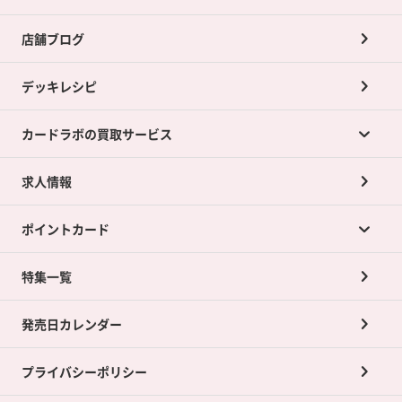
店舗ブログ
デッキレシピ
カードラボの買取サービス
求人情報
カードラボの買取サービスTOP
ポイントカード
店舗買取について
ネット買取について
特集一覧
ポイントカードTOP
買取承諾書について
発売日カレンダー
ポイント交換景品
プライバシーポリシー