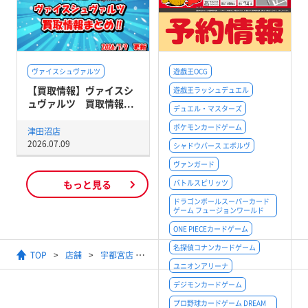
ヴァイスシュヴァルツ
遊戯王OCG
【買取情報】ヴァイスシ
遊戯王ラッシュデュエル
ュヴァルツ 買取情報...
デュエル・マスターズ
ポケモンカードゲーム
津田沼店
2026.07.09
シャドウバース エボルヴ
ヴァンガード
もっと見る
バトルスピリッツ
ドラゴンボールスーパーカード
ゲーム フュージョンワールド
ONE PIECEカードゲーム
名探偵コナンカードゲーム
TOP
店舗
宇都宮店
【ヴァイスシュヴァルツ】ショッ
ユニオンアリーナ
デジモンカードゲーム
プロ野球カードゲーム DREAM