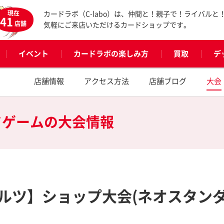
現在
カードラボ（C-labo）は、仲間と！親子で！ライバルと
41
店舗
気軽にご来店いただけるカードショップです。
イベント
カードラボの楽しみ方
買取
デ
店舗情報
アクセス方法
店舗ブログ
大会
ドゲームの
大会情報
ルツ】ショップ大会(ネオスタンダ